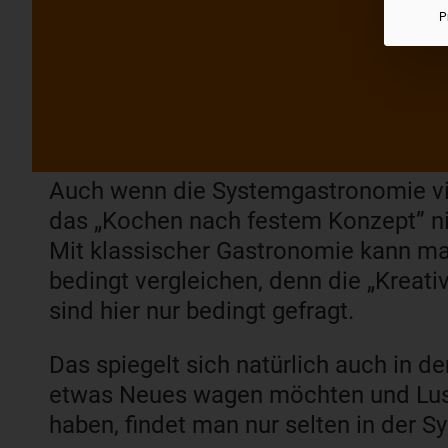
P
Auch wenn die Systemgastronomie viele
das „Kochen nach festem Konzept” n
Mit klassischer Gastronomie kann ma
bedingt vergleichen, denn die „Kreativ
sind hier nur bedingt gefragt.
Das spiegelt sich natürlich auch in d
etwas Neues wagen möchten und Lust
haben, findet man nur selten in der 