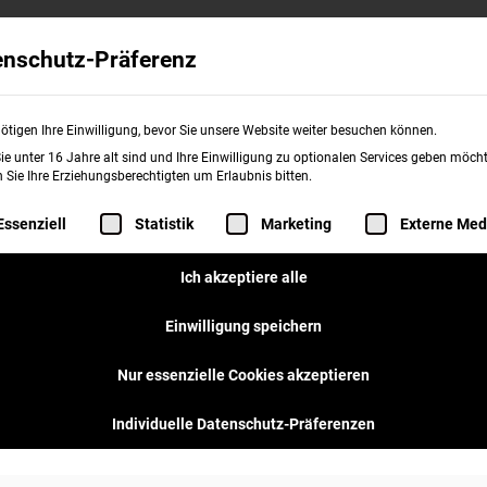
Wissenswertes
Franchise
burgerme
enschutz-Präferenz
ie
Was sind die Nachteile der Systemgastronomie?
ötigen Ihre Einwilligung, bevor Sie unsere Website weiter besuchen können.
e unter 16 Jahre alt sind und Ihre Einwilligung zu optionalen Services geben möcht
Sie Ihre Erziehungsberechtigten um Erlaubnis bitten.
achteile der
folgt eine Liste der Service-Gruppen, für d
Essenziell
Statistik
Marketing
Externe Med
Ich akzeptiere alle
nomie?
Einwilligung speichern
Nur essenzielle Cookies akzeptieren
Individuelle Datenschutz-Präferenzen