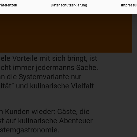
räferenzen
Datenschutzerklärung
Impress
 Vorteile mit sich bringt, ist
icht immer jedermanns Sache.
n die Systemvariante nur
ität” und kulinarische Vielfalt
en Kunden wieder: Gäste, die
 auf kulinarische Abenteuer
Systemgastronomie.