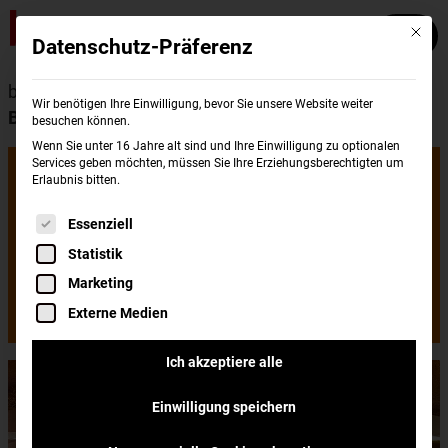
Mit die
Datenschutz-Präferenz
burgerme
Wissenswertes
Burger
Wir benötigen Ihre Einwilligung, bevor Sie unsere Website weiter
Burgersaucen: Die Krönung für jeden Burger
besuchen können.
Wenn Sie unter 16 Jahre alt sind und Ihre Einwilligung zu optionalen
Burgersaucen:
Services geben möchten, müssen Sie Ihre Erziehungsberechtigten um
Erlaubnis bitten.
Es folgt eine Liste der Service-Gruppen, für di
Essenziell
Die Krönung für
Statistik
Marketing
jeden Burger
Externe Medien
Ich akzeptiere alle
Einwilligung speichern