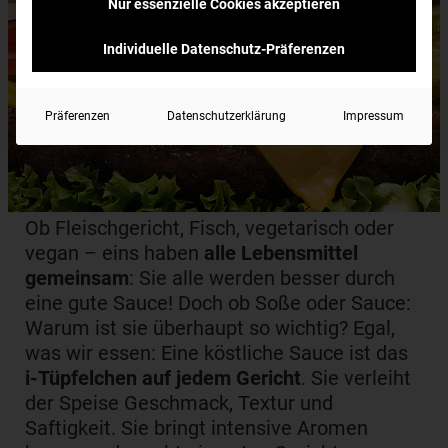
Nur essenzielle Cookies akzeptieren
Individuelle Datenschutz-Präferenzen
Präferenzen
Datenschutzerklärung
Impressum
Ob Fleischgericht, Fisch, vegetarisch oder
vegan – eins haben
alle Lebensmittel
gemeinsam
: Sie alle werden besser durch
eine gute Sauce! Doch ob Soße oder Sauce:
Warum ist sie überhaupt so wichtig? Egal,
was wir essen: Eine köstliche Sauce ist das
i-Tüpfelchen auf jedem Gericht
. Sie verleiht
der Speise Geschmack, Textur und
Saftigkeit. Sie bringt intensive Aromen