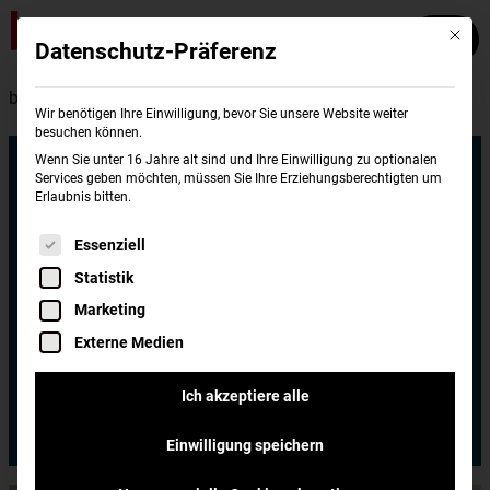
Mit die
Datenschutz-Präferenz
burgerme – Unternehmen
Wir benötigen Ihre Einwilligung, bevor Sie unsere Website weiter
besuchen können.
Wenn Sie unter 16 Jahre alt sind und Ihre Einwilligung zu optionalen
Über uns
Services geben möchten, müssen Sie Ihre Erziehungsberechtigten um
Erlaubnis bitten.
burgerme ist eines der erfolgreichsten und
Es folgt eine Liste der Service-Gruppen, für di
Essenziell
vor allem wachstumsstärksten Franchise-
Statistik
Unternehmen im Delivery und
Marketing
Systemgastronomie Bereich und wurde
Externe Medien
2010 von Stephan Gschöderer und Johannes
Bankwitz gegründet.
Ich akzeptiere alle
Franchise
Jobs
Einwilligung speichern