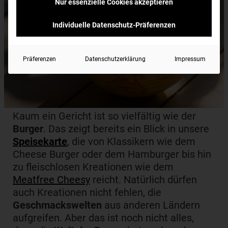
Nur essenzielle Cookies akzeptieren
Individuelle Datenschutz-Präferenzen
Präferenzen
Datenschutzerklärung
Impressum
Kaum ein Gericht ist so vielfältig wie der
Burger
. Das zeigt bereits ein Blick in unsere
Speisekarte
, die von Klassikern wie dem
Cheese Burger oder dem Hamburger bis hin
zu fleischlosen Kreationen wie dem
Meatfree Cheesy
reicht. Natürlich dürfen
auch Kreationen nicht fehlen, die
Geschmackswelten
aus anderen Ländern
aufgreifen. Aber das ist noch nicht alles,