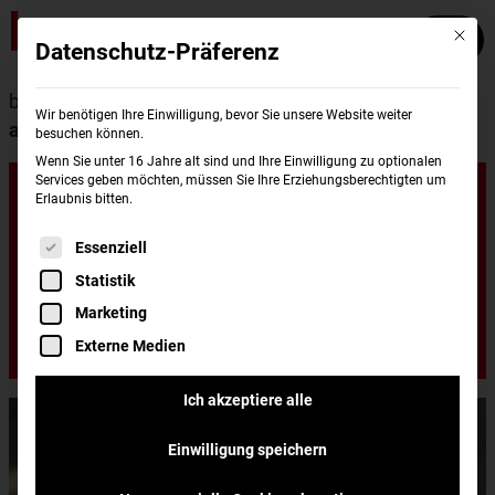
Mit die
Datenschutz-Präferenz
burgerme
Wissenswertes
Burger
Eat
Wir benötigen Ihre Einwilligung, bevor Sie unsere Website weiter
around the world: Burger weltweit!
besuchen können.
Wenn Sie unter 16 Jahre alt sind und Ihre Einwilligung zu optionalen
Eat around the
Services geben möchten, müssen Sie Ihre Erziehungsberechtigten um
Erlaubnis bitten.
Es folgt eine Liste der Service-Gruppen, für di
Essenziell
world: Burger
Statistik
Marketing
weltweit!
Externe Medien
Ich akzeptiere alle
Einwilligung speichern