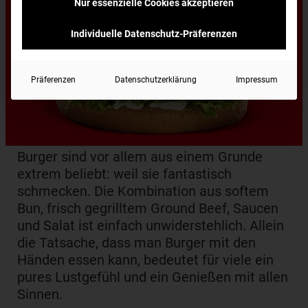
Nur essenzielle Cookies akzeptieren
Individuelle Datenschutz-Präferenzen
Präferenzen
Datenschutzerklärung
Impressum
Burger sind vor allem aus einem Grunde
extrem beliebt: weil sie fantastisch
schmecken. Die Kombination aus softem
Bun, frisch gegrilltem Ground Beef, Saucen
und Salat ist einfach unwiderstehlich. Allein
die Tatsache, dass man Burger mit den
Händen essen kann, bedeutet für viele ein
pures Lustgefühl und ein Genießen mit allen
Sinnen.