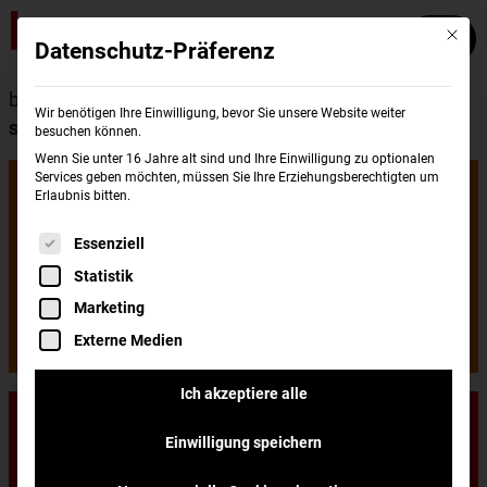
Mit die
Datenschutz-Präferenz
burgerme
Wissenswertes
Burger
Warum
Wir benötigen Ihre Einwilligung, bevor Sie unsere Website weiter
sind Burger so beliebt?
besuchen können.
Wenn Sie unter 16 Jahre alt sind und Ihre Einwilligung zu optionalen
Warum sind
Services geben möchten, müssen Sie Ihre Erziehungsberechtigten um
Erlaubnis bitten.
Es folgt eine Liste der Service-Gruppen, für di
Essenziell
Burger so
Statistik
Marketing
beliebt?
Externe Medien
Ich akzeptiere alle
Einwilligung speichern