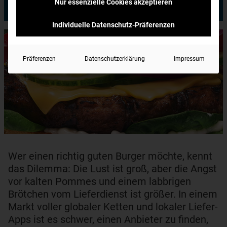
Schnell
Nur essenzielle Cookies akzeptieren
Individuelle Datenschutz-Präferenzen
Präferenzen
Datenschutzerklärung
Impressum
Wer einen richtig guten Burger möchte, kennt
das Dilemma: Die Lust ist groß, aber die Angst
vor kalten Pommes und einem labbrigen
Brötchen vom Lieferdienst ist größer. In einem
Markt voller globaler Ketten und lokaler Liefer-
Apps ist es schwer, einen Anbieter zu finden,