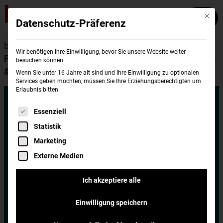
Mit die
Datenschutz-Präferenz
burgerme
Wissenswertes
Lieferdienst
Wir benötigen Ihre Einwilligung, bevor Sie unsere Website weiter
Premium Burger Lieferservice Vergleich: Nachhaltig
besuchen können.
& Schnell
Wenn Sie unter 16 Jahre alt sind und Ihre Einwilligung zu optionalen
Services geben möchten, müssen Sie Ihre Erziehungsberechtigten um
Erlaubnis bitten.
Premium Burger
Es folgt eine Liste der Service-Gruppen, für di
Essenziell
Lieferservice
Statistik
Marketing
Vergleich:
Externe Medien
Ich akzeptiere alle
Nachhaltig &
Einwilligung speichern