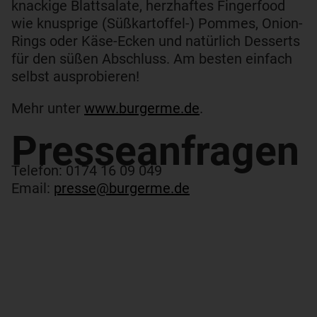
knackige Blattsalate, herzhaftes Fingerfood
wie knusprige (Süßkartoffel-) Pommes, Onion-
Rings oder Käse-Ecken und natürlich Desserts
für den süßen Abschluss. Am besten einfach
selbst ausprobieren!
Mehr unter
www.burgerme.de
.
Presseanfragen​
Telefon: 0174 16 09 049
Email:
presse@burgerme.de