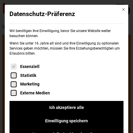
Mit die
Datenschutz-Präferenz
burgerme - Presse
Wir benötigen Ihre Einwilligung, bevor Sie unsere Website weiter
besuchen können.
Neu in Dortmund:
Wenn Sie unter 16 Jahre alt sind und Ihre Einwilligung zu optionalen
Services geben möchten, müssen Sie Ihre Erziehungsberechtigten um
Erlaubnis bitten.
burgerme
Es folgt eine Liste der Service-Gruppen, für di
Essenziell
Statistik
eröffnet zwei
Marketing
Externe Medien
Standorte in der
Ich akzeptiere alle
Einwilligung speichern
Stadt