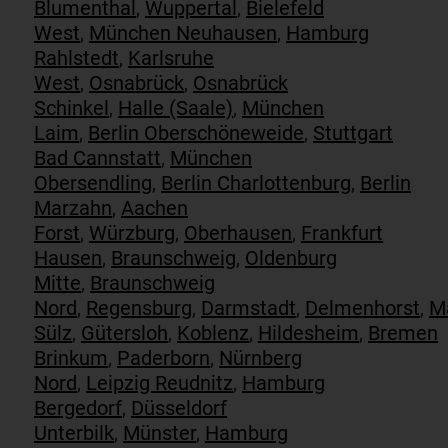
Blumenthal
,
Wuppertal
,
Bielefeld
West
,
München Neuhausen
,
Hamburg
Rahlstedt
,
Karlsruhe
West
,
Osnabrück
,
Osnabrück
Schinkel
,
Halle (Saale)
,
München
Laim
,
Berlin Oberschöneweide
,
Stuttgart
Bad Cannstatt
,
München
Obersendling
,
Berlin Charlottenburg
,
Berlin
Marzahn
,
Aachen
Forst
,
Würzburg
,
Oberhausen
,
Frankfurt
Hausen
,
Braunschweig
,
Oldenburg
Mitte
,
Braunschweig
Nord
,
Regensburg
,
Darmstadt
,
Delmenhorst
,
M
Sülz
,
Gütersloh
,
Koblenz
,
Hildesheim
,
Bremen
Brinkum
,
Paderborn
,
Nürnberg
Nord
,
Leipzig Reudnitz
,
Hamburg
Bergedorf
,
Düsseldorf
Unterbilk
,
Münster
,
Hamburg