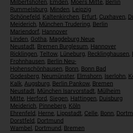
Milbertshofen
,
Emden
,
Moers Mitte
,
Berlin
Rummelsburg
,
Minden
,
Leipzig
Schönefeld
,
Kaltenkirchen
,
Erfurt
,
Cuxhaven
,
D
Meiderich
,
München Trudering
,
Berlin
Mariendorf
,
Hannover
Linden
,
Gotha
,
Magdeburg Neue
Neustadt
,
Bremen Burglesum
,
Hannover
Ricklingen
,
Teltow
,
Lüneburg
,
Recklinghausen
,
Frohnhausen
,
Berlin Neu-
Hohenschönhausen
,
Bonn
,
Bonn Bad
Godesberg
,
Neumünster
,
Elmshorn
,
Iserlohn
,
K
Kalk
,
Augsburg
,
Berlin Pankow
,
Bremen
Neustadt
,
München Isarvorstadt
,
Mülheim
Mitte
,
Herford
,
Siegen
,
Hattingen
,
Duisburg
Meiderich
,
Pinneberg
,
Köln
Ehrenfeld
,
Herne
,
Lippstadt
,
Celle
,
Bonn
,
Dortm
Dorstfeld
,
Dortmund
Wambel
,
Dortmund
,
Bremen