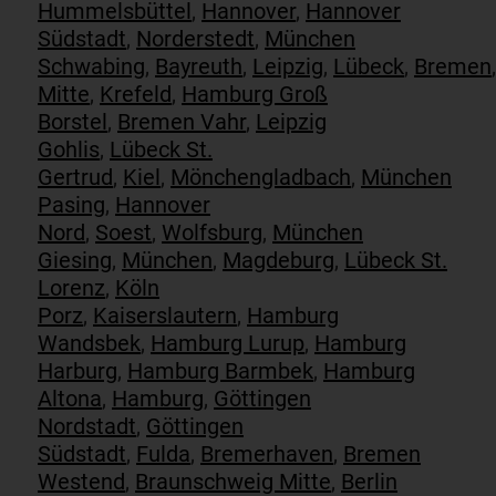
Hummelsbüttel
,
Hannover
,
Hannover
Südstadt
,
Norderstedt
,
München
Schwabing
,
Bayreuth
,
Leipzig
,
Lübeck
,
Bremen
Mitte
,
Krefeld
,
Hamburg Groß
Borstel
,
Bremen Vahr
,
Leipzig
Gohlis
,
Lübeck St.
Gertrud
,
Kiel
,
Mönchengladbach
,
München
Pasing
,
Hannover
Nord
,
Soest
,
Wolfsburg
,
München
Giesing
,
München
,
Magdeburg
,
Lübeck St.
Lorenz
,
Köln
Porz
,
Kaiserslautern
,
Hamburg
Wandsbek
,
Hamburg Lurup
,
Hamburg
Harburg
,
Hamburg Barmbek
,
Hamburg
Altona
,
Hamburg
,
Göttingen
Nordstadt
,
Göttingen
Südstadt
,
Fulda
,
Bremerhaven
,
Bremen
Westend
,
Braunschweig Mitte
,
Berlin