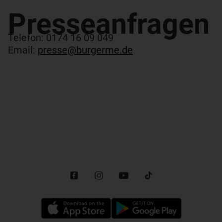
Presseanfragen​
Telefon: 0174 16 09 049
Email:
presse@burgerme.de