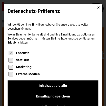
Mit die
Datenschutz-Präferenz
burgerme - Presse
Wir benötigen Ihre Einwilligung, bevor Sie unsere Website weiter
besuchen können.
burgerme ist
Wenn Sie unter 16 Jahre alt sind und Ihre Einwilligung zu optionalen
Services geben möchten, müssen Sie Ihre Erziehungsberechtigten um
Erlaubnis bitten.
wachstumsstärkst
Es folgt eine Liste der Service-Gruppen, für di
Essenziell
Statistik
Gastro-
Marketing
Externe Medien
Unternehmen
Ich akzeptiere alle
Einwilligung speichern
2020