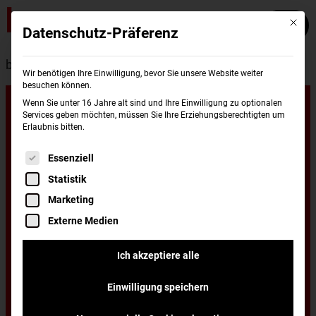
Mit die
Datenschutz-Präferenz
burgerme
Standorte
Cuxhaven
Wir benötigen Ihre Einwilligung, bevor Sie unsere Website weiter
besuchen können.
Unsere
Wenn Sie unter 16 Jahre alt sind und Ihre Einwilligung zu optionalen
Services geben möchten, müssen Sie Ihre Erziehungsberechtigten um
Erlaubnis bitten.
Standorte in
Es folgt eine Liste der Service-Gruppen, für di
Essenziell
Statistik
Cuxhaven
Marketing
Externe Medien
Du wohnst in Cuxhaven und hast Lust auf
Ich akzeptiere alle
einen leckeren Burger, frisch zubereitet und
Einwilligung speichern
schnell nach Hause oder ins Büro geliefert?