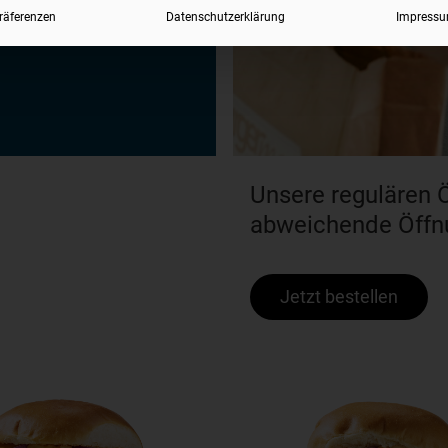
räferenzen
Datenschutzerklärung
Impress
Unsere regulären Ö
abweichende Öffnu
Jetzt bestellen