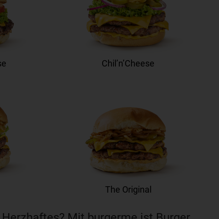
se
Chil’n’Cheese
The Original
 Herzhaftes? Mit burgerme ist Burger