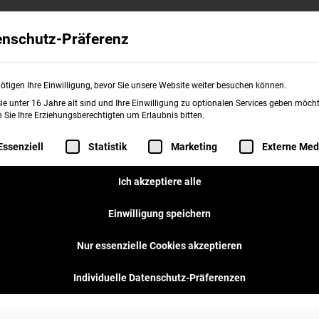
Wissenswertes
Franchise
burgerme
enschutz-Präferenz
ötigen Ihre Einwilligung, bevor Sie unsere Website weiter besuchen können.
e unter 16 Jahre alt sind und Ihre Einwilligung zu optionalen Services geben möcht
Sie Ihre Erziehungsberechtigten um Erlaubnis bitten.
folgt eine Liste der Service-Gruppen, für d
Essenziell
Statistik
Marketing
Externe Med
Ich akzeptiere alle
Einwilligung speichern
Nur essenzielle Cookies akzeptieren
Individuelle Datenschutz-Präferenzen