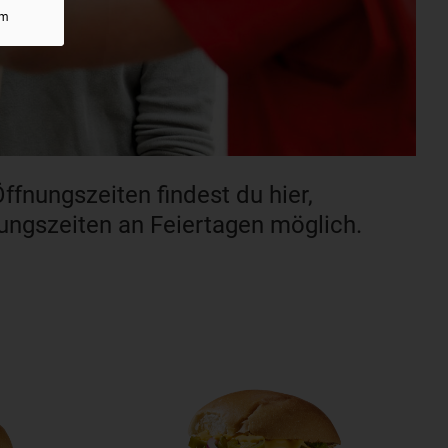
um
ffnungszeiten findest du hier,
ngszeiten an Feiertagen möglich.