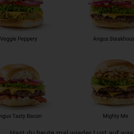
Veggie Peppery
Angus Steakhou
ngus Tasty Bacon
Mighty Me
Hast du heute mal wieder Lust auf was