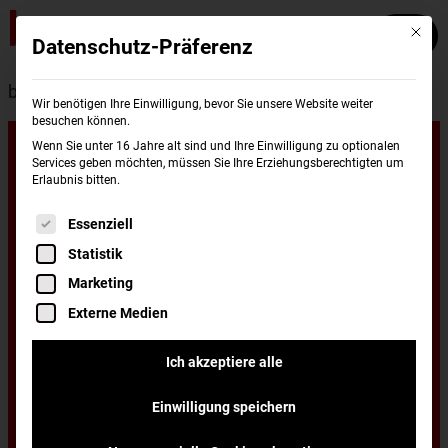
Mit die
Datenschutz-Präferenz
burgerme
Standorte
Remscheid
Wir benötigen Ihre Einwilligung, bevor Sie unsere Website weiter
besuchen können.
Unsere
Wenn Sie unter 16 Jahre alt sind und Ihre Einwilligung zu optionalen
Services geben möchten, müssen Sie Ihre Erziehungsberechtigten um
Erlaubnis bitten.
Standorte in
Es folgt eine Liste der Service-Gruppen, für di
Essenziell
Statistik
Remscheid
Marketing
Externe Medien
Du wohnst in Remscheid und hast Lust auf
Ich akzeptiere alle
einen leckeren Burger, frisch zubereitet und
Einwilligung speichern
schnell nach Hause oder ins Büro geliefert?