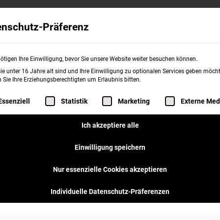
Wissenswertes
Franchise
burgerme
enschutz-Präferenz
Obersendling
ötigen Ihre Einwilligung, bevor Sie unsere Website weiter besuchen können.
e unter 16 Jahre alt sind und Ihre Einwilligung zu optionalen Services geben möcht
Sie Ihre Erziehungsberechtigten um Erlaubnis bitten.
folgt eine Liste der Service-Gruppen, für d
Essenziell
Statistik
Marketing
Externe Med
Ich akzeptiere alle
Einwilligung speichern
Nur essenzielle Cookies akzeptieren
Individuelle Datenschutz-Präferenzen