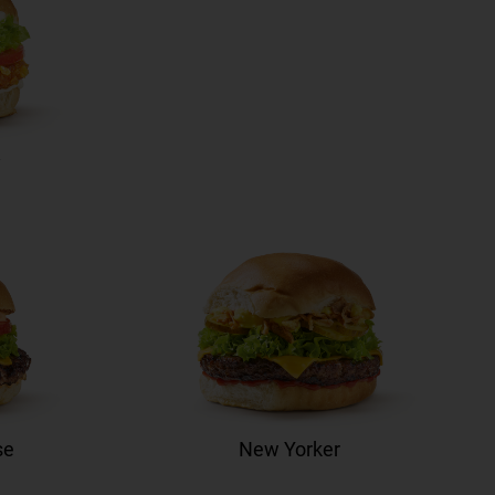
y
se
New Yorker