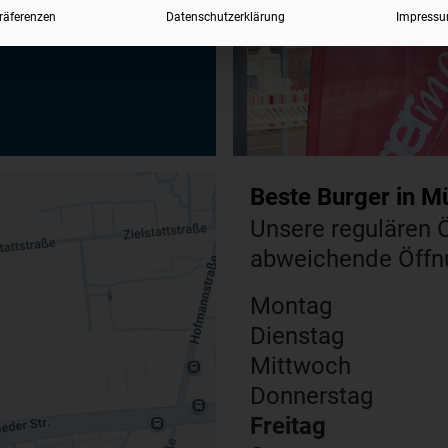
räferenzen
Datenschutzerklärung
Impress
Beste Burger in M
Unsere regulären Ö
abweichende Öffnu
Montag
Dienstag
Mittwoch
Donnerstag
Freitag