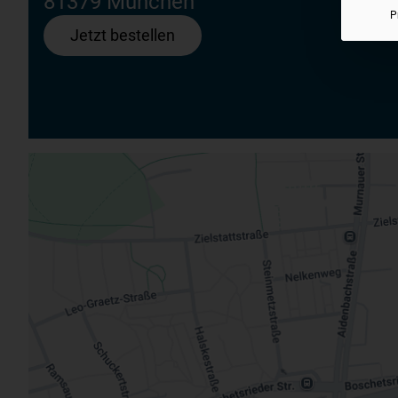
81379 München
P
Jetzt bestellen