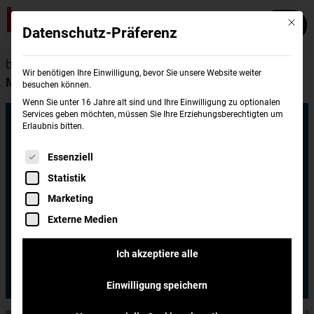
Mit die
Datenschutz-Präferenz
burgerme
Standorte
Mülheim an der Ruhr
Wir benötigen Ihre Einwilligung, bevor Sie unsere Website weiter
Mülheim Mitte
besuchen können.
Wenn Sie unter 16 Jahre alt sind und Ihre Einwilligung zu optionalen
Services geben möchten, müssen Sie Ihre Erziehungsberechtigten um
burgerme
Erlaubnis bitten.
Es folgt eine Liste der Service-Gruppen, für di
Essenziell
Mülheim Mitte
Statistik
Marketing
burgerme Mülheim Mitte
Externe Medien
Schloßstraße 21
45468 Mülheim an der Ruhr
Ich akzeptiere alle
Jetzt bestellen
Einwilligung speichern