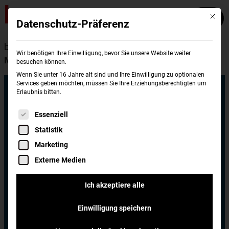
Mit die
Datenschutz-Präferenz
burgerme
Standorte
Mannheim
Wir benötigen Ihre Einwilligung, bevor Sie unsere Website weiter
Mannheim Neckarstadt
besuchen können.
Wenn Sie unter 16 Jahre alt sind und Ihre Einwilligung zu optionalen
Services geben möchten, müssen Sie Ihre Erziehungsberechtigten um
burgerme
Erlaubnis bitten.
Es folgt eine Liste der Service-Gruppen, für di
Essenziell
Mannheim
Statistik
Marketing
Neckarstadt
Externe Medien
Ich akzeptiere alle
burgerme Mannheim Neckarstadt
Soironstraße 3
Einwilligung speichern
68167 Mannheim