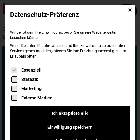
Mit die
Datenschutz-Präferenz
burgerme
Standorte
Lübeck
Lübeck St.
Wir benötigen Ihre Einwilligung, bevor Sie unsere Website weiter
Lorenz
besuchen können.
Wenn Sie unter 16 Jahre alt sind und Ihre Einwilligung zu optionalen
Services geben möchten, müssen Sie Ihre Erziehungsberechtigten um
burgerme
Erlaubnis bitten.
Es folgt eine Liste der Service-Gruppen, für di
Essenziell
Lübeck St.
Statistik
Marketing
Lorenz
Externe Medien
Ich akzeptiere alle
burgerme Lübeck St. Lorenz
Fackenburger Allee 10a
Einwilligung speichern
23554 Lübeck