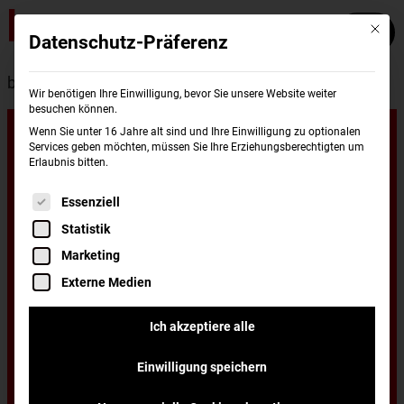
Mit die
Datenschutz-Präferenz
burgerme
Standorte
Koblenz
Wir benötigen Ihre Einwilligung, bevor Sie unsere Website weiter
besuchen können.
Unsere
Wenn Sie unter 16 Jahre alt sind und Ihre Einwilligung zu optionalen
Services geben möchten, müssen Sie Ihre Erziehungsberechtigten um
Erlaubnis bitten.
Standorte in
Es folgt eine Liste der Service-Gruppen, für di
Essenziell
Statistik
Koblenz
Marketing
Externe Medien
Du wohnst in Koblenz und hast Lust auf einen
Ich akzeptiere alle
leckeren Burger, frisch zubereitet und schnell
Einwilligung speichern
nach Hause oder ins Büro geliefert? Dann hast