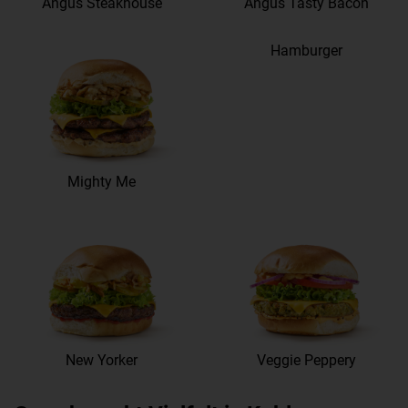
Angus Steakhouse
Angus Tasty Bacon
Hamburger
Mighty Me
New Yorker
Veggie Peppery