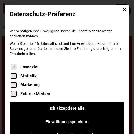
Mit die
Datenschutz-Präferenz
burgerme
Standorte
Frankfurt am Main
Wir benötigen Ihre Einwilligung, bevor Sie unsere Website weiter
besuchen können.
Unsere
Wenn Sie unter 16 Jahre alt sind und Ihre Einwilligung zu optionalen
Services geben möchten, müssen Sie Ihre Erziehungsberechtigten um
Erlaubnis bitten.
Standorte in
Es folgt eine Liste der Service-Gruppen, für di
Essenziell
Statistik
Frankfurt am
Marketing
Externe Medien
Main
Ich akzeptiere alle
Einwilligung speichern
Du wohnst in Frankfurt am Main und hast Lust