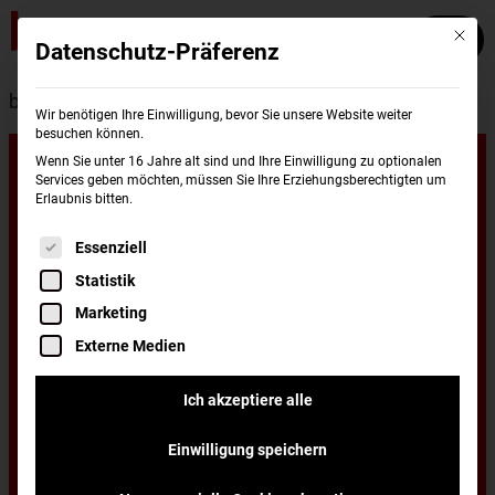
Mit die
Datenschutz-Präferenz
burgerme
Standorte
Celle
Wir benötigen Ihre Einwilligung, bevor Sie unsere Website weiter
besuchen können.
Unsere
Wenn Sie unter 16 Jahre alt sind und Ihre Einwilligung zu optionalen
Services geben möchten, müssen Sie Ihre Erziehungsberechtigten um
Erlaubnis bitten.
Standorte in
Es folgt eine Liste der Service-Gruppen, für di
Essenziell
Statistik
Celle
Marketing
Externe Medien
Du wohnst in Celle und hast Lust auf einen
Ich akzeptiere alle
leckeren Burger, frisch zubereitet und schnell
Einwilligung speichern
nach Hause oder ins Büro geliefert? Dann hast