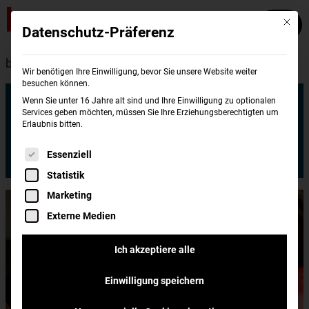
Mit die
Datenschutz-Präferenz
burgerme
Standorte
Berlin
Wir benötigen Ihre Einwilligung, bevor Sie unsere Website weiter
besuchen können.
burgerme
Wenn Sie unter 16 Jahre alt sind und Ihre Einwilligung zu optionalen
Allee der Kosmonauten 151A
Services geben möchten, müssen Sie Ihre Erziehungsberechtigten um
Erlaubnis bitten.
12685 Berlin
Es folgt eine Liste der Service-Gruppen, für di
Essenziell
Jetzt bestellen
Statistik
Marketing
Externe Medien
Ich akzeptiere alle
Einwilligung speichern