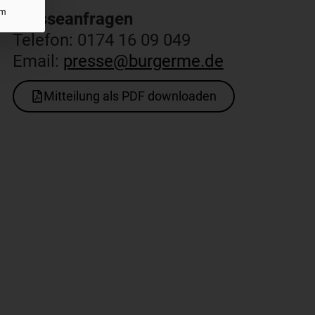
um
Presseanfragen​
Telefon: 0174 16 09 049
Email:
presse@burgerme.de
Mitteilung als PDF downloaden