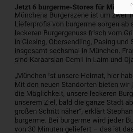
Jetzt 6 burgerme-Stores für Münche
P
Münchens Burgerszene ist um zwei To
Lieferprofis von burgerme sorgen ab 
leckeren Burgergenuss frisch vom Gri
in Giesing, Obersendling, Pasing und
insgesamt sechsmal in München. Fran
sind Karaarslan Cemil in Laim und Dj
„München ist unsere Heimat, hier hab
Mit den neuen Standorten bieten wir 
die Möglichkeit, unsere leckeren Bur
unserem Ziel, bald die ganze Stadt a
großen Schritt näher“, erklärt Stepha
burgerme. Bei burgerme wird jeder Bur
von 30 Minuten geliefert – das ist d