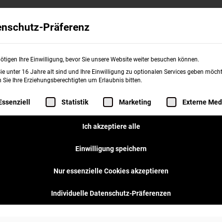
Wissenswertes
Franchise
burgerme
enschutz-Präferenz
ötigen Ihre Einwilligung, bevor Sie unsere Website weiter besuchen können.
e unter 16 Jahre alt sind und Ihre Einwilligung zu optionalen Services geben möcht
Sie Ihre Erziehungsberechtigten um Erlaubnis bitten.
me-Stores für
folgt eine Liste der Service-Gruppen, für d
Essenziell
Statistik
Marketing
Externe Med
Ich akzeptiere alle
Einwilligung speichern
Nur essenzielle Cookies akzeptieren
Individuelle Datenschutz-Präferenzen