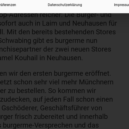
n
räferenzen
Datenschutzerklärung
Impress
p-Adressen reicher: Die Burger- und
sofort auch in Laim und Neuhausen für
ll. Mit den bereits bestehenden Stores
 Schwabing gibt es burgerme nun
chisepartner der zwei neuen Stores
amel Kouhail in Neuhausen.
en wir den ersten burgerme eröffnet.
jetzt schon sehr viel mehr Münchnern
ger zu bestellen. So kommen wir
bzudecken, auf jeden Fall schon einen
n Gschöderer, Geschäftsführer von
ger frisch zubereitet und innerhalb
as burgerme-Versprechen und das