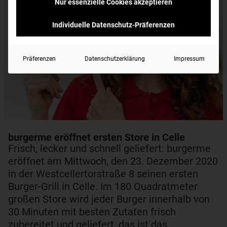
Nur essenzielle Cookies akzeptieren
Individuelle Datenschutz-Präferenzen
Präferenzen
Datenschutzerklärung
Impressum
burgerme eröffnet ersten Store in Celle
Frisch, lecker und schnell geliefert: burgerme
eröffnet am Mittwoch, den 23. Dezember 2020
in der Westcellertorstraße 8 seinen ersten
Burger-Grill in Celle. Im 180 Quadratmeter
großen Store wird jeder Burger innerhalb von
30 Minuten mit besten Zutaten frisch
zubereitet und geliefert, das ist das