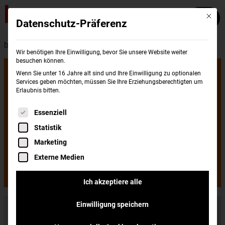
Mit die
Datenschutz-Präferenz
burgerme - Presse
Wir benötigen Ihre Einwilligung, bevor Sie unsere Website weiter
besuchen können.
burgerme
Wenn Sie unter 16 Jahre alt sind und Ihre Einwilligung zu optionalen
Services geben möchten, müssen Sie Ihre Erziehungsberechtigten um
Erlaubnis bitten.
eröffnet ersten
Es folgt eine Liste der Service-Gruppen, für di
Essenziell
Statistik
Store in Celle
Marketing
Externe Medien
Frisch gemacht, schnell gebracht
Ich akzeptiere alle
Einwilligung speichern