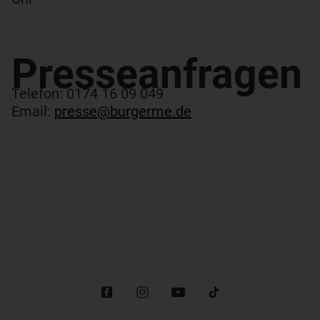
Presseanfragen​
Telefon: 0174 16 09 049
Email:
presse@burgerme.de