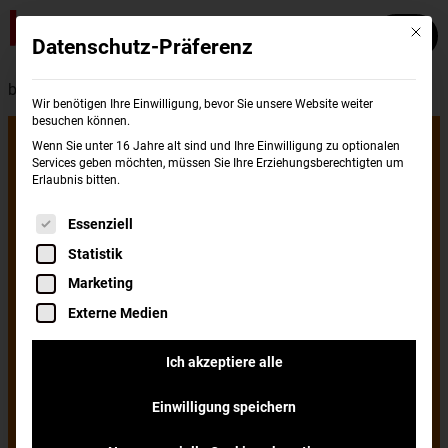
Mit die
Datenschutz-Präferenz
burgerme - Presse
Wir benötigen Ihre Einwilligung, bevor Sie unsere Website weiter
besuchen können.
Beste Zutaten,
Wenn Sie unter 16 Jahre alt sind und Ihre Einwilligung zu optionalen
Services geben möchten, müssen Sie Ihre Erziehungsberechtigten um
Erlaubnis bitten.
beste Burger:
Es folgt eine Liste der Service-Gruppen, für di
Essenziell
Statistik
burgerme
Marketing
Externe Medien
eröffnet Store in
Ich akzeptiere alle
Einwilligung speichern
Mainz-Mombach