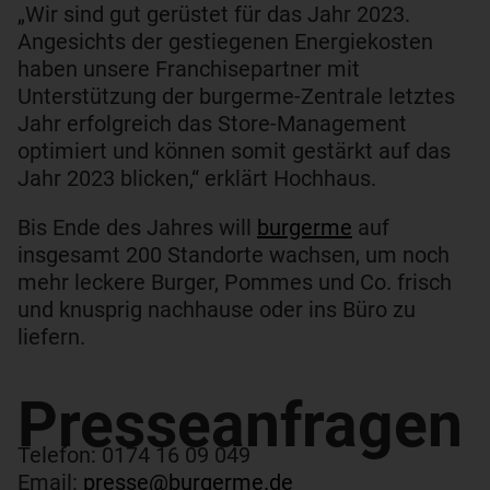
„Wir sind gut gerüstet für das Jahr 2023.
Angesichts der gestiegenen Energiekosten
haben unsere Franchisepartner mit
Unterstützung der burgerme-Zentrale letztes
Jahr erfolgreich das Store-Management
optimiert und können somit gestärkt auf das
Jahr 2023 blicken,“ erklärt Hochhaus.
Bis Ende des Jahres will
burgerme
auf
insgesamt 200 Standorte wachsen, um noch
mehr leckere Burger, Pommes und Co. frisch
und knusprig nachhause oder ins Büro zu
liefern.
Presseanfragen​
Telefon: 0174 16 09 049
Email:
presse@burgerme.de