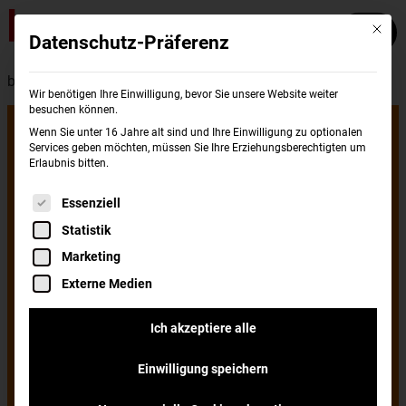
Mit die
Datenschutz-Präferenz
burgerme - Presse
Wir benötigen Ihre Einwilligung, bevor Sie unsere Website weiter
besuchen können.
100 Mio. Euro
Wenn Sie unter 16 Jahre alt sind und Ihre Einwilligung zu optionalen
Services geben möchten, müssen Sie Ihre Erziehungsberechtigten um
Erlaubnis bitten.
geknackt: 2022
Es folgt eine Liste der Service-Gruppen, für di
Essenziell
Statistik
umsatzstärkstes
Marketing
Externe Medien
Jahr für
Ich akzeptiere alle
Einwilligung speichern
burgerme