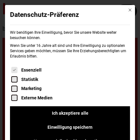
Mit die
Datenschutz-Präferenz
burgerme
Standorte
Krefeld
Wir benötigen Ihre Einwilligung, bevor Sie unsere Website weiter
besuchen können.
Unsere
Wenn Sie unter 16 Jahre alt sind und Ihre Einwilligung zu optionalen
Services geben möchten, müssen Sie Ihre Erziehungsberechtigten um
Erlaubnis bitten.
Standorte in
Es folgt eine Liste der Service-Gruppen, für di
Essenziell
Statistik
Krefeld
Marketing
Externe Medien
Du wohnst in Krefeld und hast Lust auf einen
Ich akzeptiere alle
leckeren Burger, frisch zubereitet und schnell
Einwilligung speichern
nach Hause oder ins Büro geliefert? Dann hast