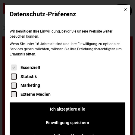
Mit die
Datenschutz-Präferenz
burgerme
Standorte
Herford
Wir benötigen Ihre Einwilligung, bevor Sie unsere Website weiter
besuchen können.
Unsere
Wenn Sie unter 16 Jahre alt sind und Ihre Einwilligung zu optionalen
Services geben möchten, müssen Sie Ihre Erziehungsberechtigten um
Erlaubnis bitten.
Standorte in
Es folgt eine Liste der Service-Gruppen, für di
Essenziell
Statistik
Herford
Marketing
Externe Medien
Du wohnst in Herford und hast Lust auf einen
Ich akzeptiere alle
leckeren Burger, frisch zubereitet und schnell
Einwilligung speichern
nach Hause oder ins Büro geliefert? Dann hast