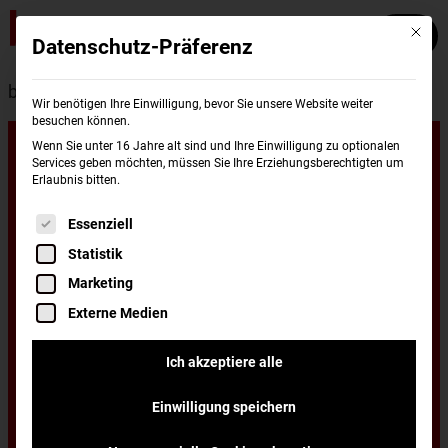
Mit die
Datenschutz-Präferenz
burgerme
Standorte
Gotha
Wir benötigen Ihre Einwilligung, bevor Sie unsere Website weiter
besuchen können.
Unsere
Wenn Sie unter 16 Jahre alt sind und Ihre Einwilligung zu optionalen
Services geben möchten, müssen Sie Ihre Erziehungsberechtigten um
Erlaubnis bitten.
Standorte in
Es folgt eine Liste der Service-Gruppen, für di
Essenziell
Statistik
Gotha
Marketing
Externe Medien
Du wohnst in Gotha und hast Lust auf einen
Ich akzeptiere alle
leckeren Burger, frisch zubereitet und schnell
Einwilligung speichern
nach Hause oder ins Büro geliefert? Dann hast