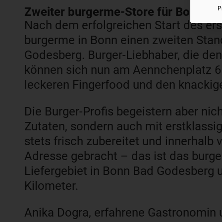
Zweiter burgerme-Store für Bonn
P
Nach dem erfolgreichen Start des erst
burgerme in Bonn einen zweiten Stan
Godesberg. Burger-Liebhaber, die den 
können sich nun am Aennchenplatz 
leckeren Fingerfood und den knackig
Die Burger-Profis begeistern aber ni
Zutaten, sondern auch mit erstklassi
stets frisch zubereitet und innerhal
Adresse gebracht – das ist das burge
Liefergebiet in Bonn Bad Godesberg u
Kilometer.
Anika Dogra, erfahrene Gastronomin 