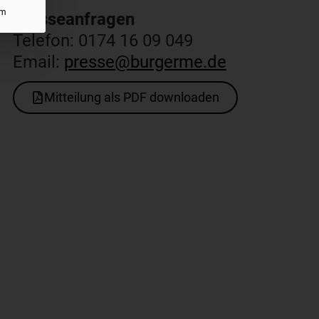
um
Presseanfragen​
Telefon: 0174 16 09 049
Email:
presse@burgerme.de
Mitteilung als PDF downloaden