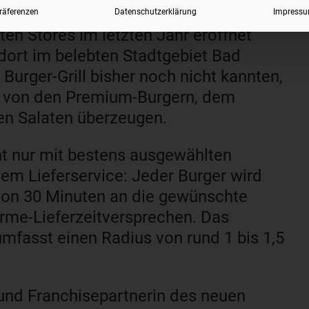
räferenzen
Datenschutzerklärung
Impress
en Stores im letzten Jahr eröffnet
dort im belebten Stadtgebiet Bad
Burger-Grill bisher noch nicht kannten,
6 von den Premium-Burgern, dem
en Salaten überzeugen.
cht nur mit bestens ausgewählten
gem Lieferservice: Jeder Burger wird
b von 30 Minuten an die gewünschte
rme-Lieferzeitversprechen. Das
mfasst einen Radius von rund 1 bis 1,5
und Franchisepartnerin des neuen