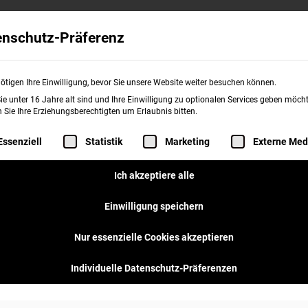
Wissenswertes
Franchise
burgerme
enschutz-Präferenz
ötigen Ihre Einwilligung, bevor Sie unsere Website weiter besuchen können.
e unter 16 Jahre alt sind und Ihre Einwilligung zu optionalen Services geben möcht
Sie Ihre Erziehungsberechtigten um Erlaubnis bitten.
me-Store für
folgt eine Liste der Service-Gruppen, für d
Essenziell
Statistik
Marketing
Externe Med
Ich akzeptiere alle
Einwilligung speichern
Nur essenzielle Cookies akzeptieren
Individuelle Datenschutz-Präferenzen