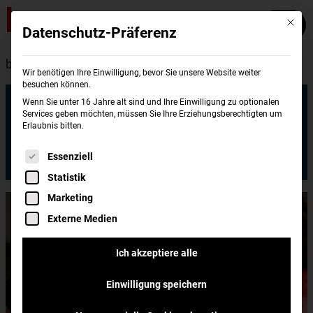
Mit die
Datenschutz-Präferenz
burgerme
Standorte
Recklinghausen
Wir benötigen Ihre Einwilligung, bevor Sie unsere Website weiter
besuchen können.
burgerme
Wenn Sie unter 16 Jahre alt sind und Ihre Einwilligung zu optionalen
Kaiserwall 20
Services geben möchten, müssen Sie Ihre Erziehungsberechtigten um
Erlaubnis bitten.
45657 Recklinghausen
Es folgt eine Liste der Service-Gruppen, für di
Essenziell
Jetzt bestellen
Statistik
Marketing
Externe Medien
Ich akzeptiere alle
Einwilligung speichern