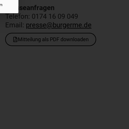
um
Presseanfragen​
Telefon: 0174 16 09 049
Email:
presse@burgerme.de
Mitteilung als PDF downloaden