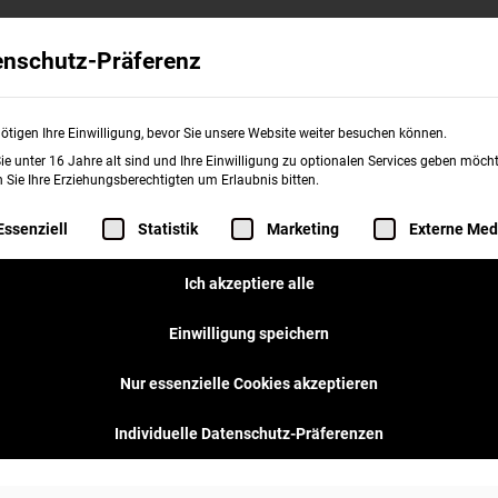
Wissenswertes
Franchise
burgerme
enschutz-Präferenz
ötigen Ihre Einwilligung, bevor Sie unsere Website weiter besuchen können.
e unter 16 Jahre alt sind und Ihre Einwilligung zu optionalen Services geben möcht
Sie Ihre Erziehungsberechtigten um Erlaubnis bitten.
rgerme in
folgt eine Liste der Service-Gruppen, für d
Essenziell
Statistik
Marketing
Externe Med
annover List
Ich akzeptiere alle
Einwilligung speichern
gener Store!
Nur essenzielle Cookies akzeptieren
Individuelle Datenschutz-Präferenzen