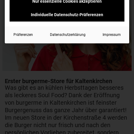
Nur essenzielle Cookies akzeptieren
Individuelle Datenschutz-Präferenzen
Präferenzen
Datenschutzerklärung
Impressum
Erster burgerme-Store für Kaltenkirchen
Was gibt es an kühlen Herbsttagen besseres
als leckeres Soul Food? Dank der Eröffnung
von burgerme in Kaltenkirchen ist feinster
Burgergenuss das ganze Jahr über garantiert!
Im neuen Store in der Kirchenstraße 4 werden
die Burger nicht nur frisch und nach den
persönlichen Vorlieben zubereitet, sondern