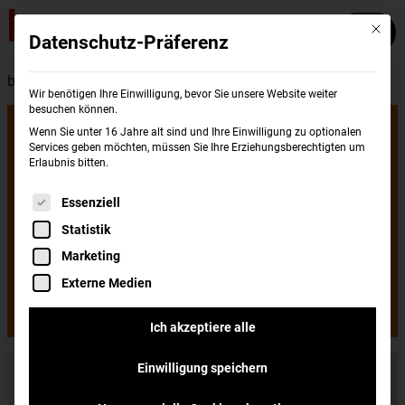
Mit die
Datenschutz-Präferenz
burgerme - Presse
Wir benötigen Ihre Einwilligung, bevor Sie unsere Website weiter
besuchen können.
Erster burgerme-
Wenn Sie unter 16 Jahre alt sind und Ihre Einwilligung zu optionalen
Services geben möchten, müssen Sie Ihre Erziehungsberechtigten um
Erlaubnis bitten.
Store für
Es folgt eine Liste der Service-Gruppen, für di
Essenziell
Statistik
Kaltenkirchen
Marketing
Externe Medien
Frisch gemacht, schnell gebracht
Ich akzeptiere alle
Einwilligung speichern