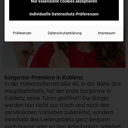
Nur essenzielle Cookies akzeptieren
Individuelle Datenschutz-Präferenzen
Präferenzen
Datenschutzerklärung
Impressum
burgerme-Premiere in Koblenz
In der Hohenzollernstraße 40, in der Nähe des
Hauptbahnhofs, hat der erste burgerme in
Koblenz seine Türen geöffnet! Die Burger
werden hier nicht nur frisch und nach den
persönlichen Vorlieben zubereitet, sondern
innerhalb des Liefergebiets ganz bequem
nach Hause oder an den Arbeitsplatz geliefert.