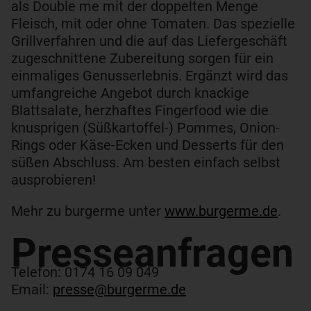
als Double me mit der doppelten Menge
Fleisch, mit oder ohne Tomaten. Das spezielle
Grillverfahren und die auf das Liefergeschäft
zugeschnittene Zubereitung sorgen für ein
einmaliges Genusserlebnis. Ergänzt wird das
umfangreiche Angebot durch knackige
Blattsalate, herzhaftes Fingerfood wie die
knusprigen (Süßkartoffel-) Pommes, Onion-
Rings oder Käse-Ecken und Desserts für den
süßen Abschluss. Am besten einfach selbst
ausprobieren!
Mehr zu burgerme unter
www.burgerme.de
.
Presseanfragen​
Telefon: 0174 16 09 049
Email:
presse@burgerme.de