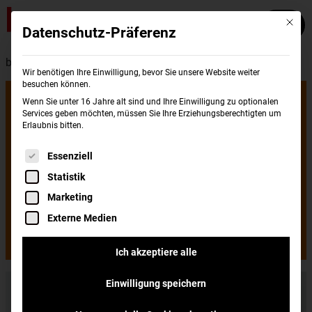
Mit die
Datenschutz-Präferenz
burgerme - Presse
Wir benötigen Ihre Einwilligung, bevor Sie unsere Website weiter
besuchen können.
burgerme-
Wenn Sie unter 16 Jahre alt sind und Ihre Einwilligung zu optionalen
Services geben möchten, müssen Sie Ihre Erziehungsberechtigten um
Erlaubnis bitten.
Premiere in
Es folgt eine Liste der Service-Gruppen, für di
Essenziell
Statistik
Koblenz
Marketing
Externe Medien
Burger frisch gegrillt & geliefert
Ich akzeptiere alle
Einwilligung speichern