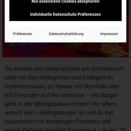
Nur essenzielle Cookies akzeptieren
Individuelle Datenschutz-Präferenzen
Präferenzen
Datenschutzerklärung
Impressum
Ob schnell und unkompliziert am Schreibtisch
oder mit den Kolleginnen und Kollegen im
Konferenzraum, zu Hause mit den Kids oder
mit Freunden auf der Uniwiese – ein Burger
geht in der Mittagspause immer! Vor allem,
wenn’s dein Lieblingsburger ist und du ihn
zusammen mit knusprigen Pommes und
einem Getränk geliefert bekommst – in nur 25