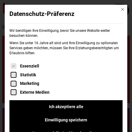
Mit die
Datenschutz-Präferenz
burgerme – lunchme
Wir benötigen Ihre Einwilligung, bevor Sie unsere Website weiter
besuchen können.
Lunchtime:
Wenn Sie unter 16 Jahre alt sind und Ihre Einwilligung zu optionalen
Services geben möchten, müssen Sie Ihre Erziehungsberechtigten um
Erlaubnis bitten.
20% Rabatt
Es folgt eine Liste der Service-Gruppen, für di
Essenziell
Statistik
auf alle Menüs!
Marketing
Externe Medien
Ich akzeptiere alle
Einwilligung speichern